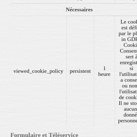
Nécessaires
Le coo
est déf
par le p
in GD
Cooki
Consent
sert 
enregist
1
si
viewed_cookie_policy
persistent
heure
l'utilisa
a conse
ou non
l'utilisa
de cook
Il ne st
aucun
donné
personne
Formulaire et Téléservice