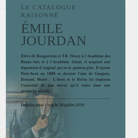
LE CATALOGUE
RAISONNÉ
ÉMILE
JOURDAN
Elève de Bouguereau et T.R. Fleury à l’Académie des
Beaux-Arts et à l’Académie Julian, il acquiert une
réputation d’original qui ne le quittera plus. Il rejoint
Pont-Aven en 1888 et devient l’ami de Gauguin,
Bernard, Moret… L’Aven et le Belon lui inspirent
l’essentiel de son œuvre qu’il traite dans une
démarche sérielle…
Dernière mise à jour le 10 juillet 2019.